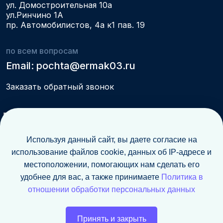
ул. Домостроительная 10а
ул.Ринчино 1А
пр. Автомобилистов, 4а к1 пав. 19
по всем вопросам
Email: pochta@ermak03.ru
Заказать обратный звонок
Написать в Max
Используя данный сайт, вы даете согласие на
Написать на Whatsapp
использование файлов cookie, данных об IP-адресе и
Написать в Telegram
местоположении, помогающих нам сделать его
удобнее для вас, а также принимаете
Политика в
отношении обработки персональных данных
Сайт использует файлы cookie. При использовании сайта, мы
обрабатываем ваши данные чтобы
взаимодействие с нашим сайтом
было максимально информативным и отвечало вашим интересам.
Принять и закрыть