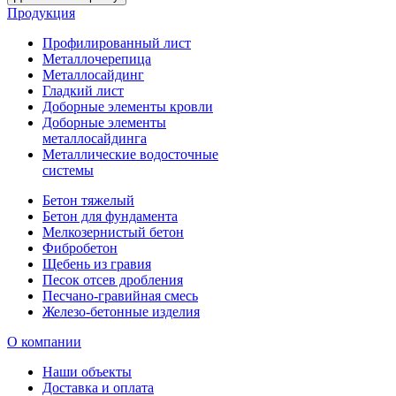
Продукция
Профилированный лист
Металлочерепица
Металлосайдинг
Гладкий лист
Доборные элементы кровли
Доборные элементы
металлосайдинга
Металлические водосточные
системы
Бетон тяжелый
Бетон для фундамента
Мелкозернистый бетон
Фибробетон
Щебень из гравия
Песок отсев дробления
Песчано-гравийная смесь
Железо-бетонные изделия
О компании
Наши объекты
Доставка и оплата