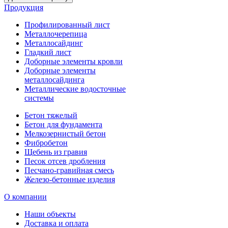
Продукция
Профилированный лист
Металлочерепица
Металлосайдинг
Гладкий лист
Доборные элементы кровли
Доборные элементы
металлосайдинга
Металлические водосточные
системы
Бетон тяжелый
Бетон для фундамента
Мелкозернистый бетон
Фибробетон
Щебень из гравия
Песок отсев дробления
Песчано-гравийная смесь
Железо-бетонные изделия
О компании
Наши объекты
Доставка и оплата