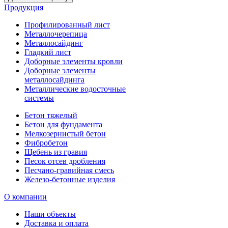
Продукция
Профилированный лист
Металлочерепица
Металлосайдинг
Гладкий лист
Доборные элементы кровли
Доборные элементы
металлосайдинга
Металлические водосточные
системы
Бетон тяжелый
Бетон для фундамента
Мелкозернистый бетон
Фибробетон
Щебень из гравия
Песок отсев дробления
Песчано-гравийная смесь
Железо-бетонные изделия
О компании
Наши объекты
Доставка и оплата