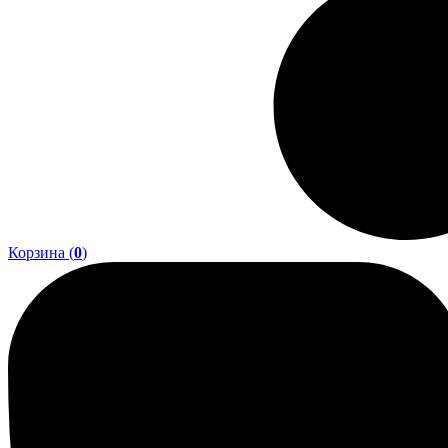
Корзина (
0
)