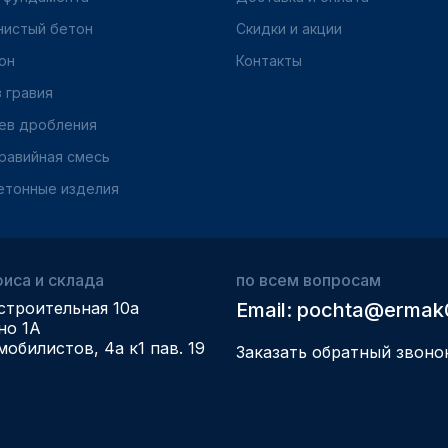
нистый бетон
Скидки и акции
он
Контакты
 гравия
ев дробления
равийная смесь
етонные изделия
иса и склада
по всем вопросам
строительная 10а
Email: pochta@ermak
но 1А
мобилистов, 4а к1 пав. 19
Заказать обратный звоно