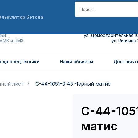
алькулятор бетона
пр. Автомобилистов, 4а к1 пав. 
ки.
ул. Домостроительная 1
 ММК и ЛМЗ
ул. Ринчино 
нда спецтехники
Наши объекты
Доставка 
ный лист
С-44-1051-0,45 Черный матис
С-44-105
матис