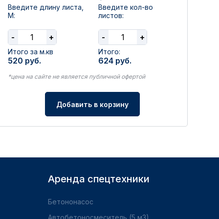
Введите длину листа,
Введите кол-во
М:
листов:
-
+
-
+
Итого за м.кв
Итого:
520
руб.
624
руб.
*цена на сайте не является публичной офертой
Добавить в корзину
Аренда спецтехники
Бетононасос
Автобетоносмеситель (5 м3)