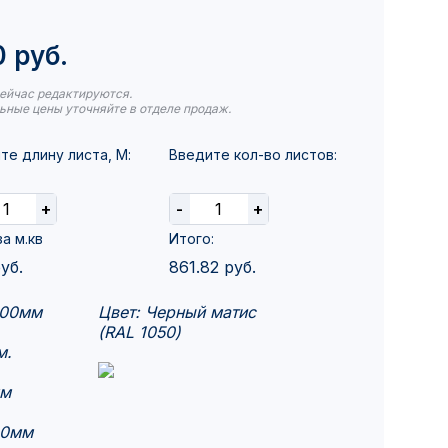
 руб.
ейчас редактируются.
ьные цены уточняйте в отделе продаж.
те длину листа, М:
Введите кол-во листов:
+
-
+
а м.кв
Итого:
уб.
861.82
руб.
000мм
Цвет: Черный матис
(RAL 1050)
м.
мм
00мм