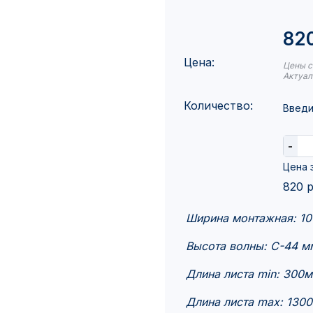
820
Цена:
Цены с
Актуал
Количество:
Введи
-
Цена з
820
р
Ширина монтажная: 1
Высота волны: C-44 м
Длина листа min: 300
Длина листа max: 130