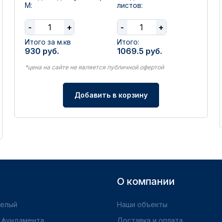
М:
листов:
-
+
-
+
Итого за м.кв
Итого:
930
руб.
1069.5
руб.
*цена на сайте не является публичной офертой
Добавить в корзину
О компании
желый
Наши объекты
 фундамента
Доставка и оплата