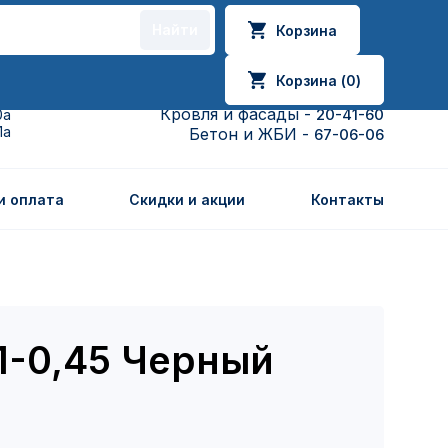
Найти
Корзина
Корзина (
0
)
Кровля и фасады -
20-41-20
19
Кровля и фасады -
20-41-60
0а
1а
Бетон и ЖБИ -
67-06-06
и оплата
Скидки и акции
Контакты
1-0,45 Черный