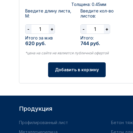
Толщина: 0.45мм
Введите длину листа,
Введите кол-во
М:
листов:
-
+
-
+
Итого за м.кв
Итого:
620
руб.
744
руб.
*цена на сайте не является публичной офертой
Добавить в корзину
Продукция
Профилированный лист
Бетон тя
Металлочерепица
Бетон для