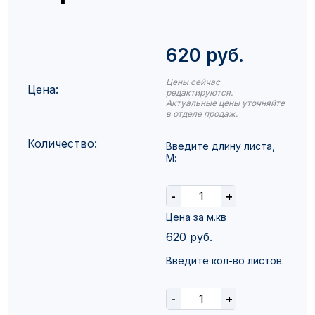
620 руб.
Цены сейчас
Цена:
редактируются.
Актуальные цены уточняйте
в отделе продаж.
Количество:
Введите длину листа,
М:
-
+
Цена за м.кв
620
руб.
Введите кол-во листов:
-
+