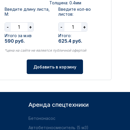
Толщина: 0.4мм
Введите длину листа,
Введите кол-во
М:
листов:
-
+
-
+
Итого за м.кв
Итого:
590
руб.
625.4
руб.
*цена на сайте не является публичной офертой
Добавить в корзину
Аренда спецтехники
Бетононасос
Автобетоносмеситель (5 м3)