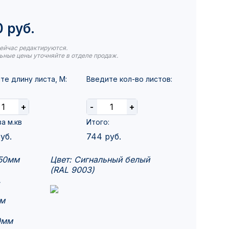
 руб.
ейчас редактируются.
ьные цены уточняйте в отделе продаж.
те длину листа, М:
Введите кол-во листов:
+
-
+
а м.кв
Итого:
уб.
744
руб.
150мм
Цвет: Сигнальный белый
(RAL 9003)
.
мм
0мм