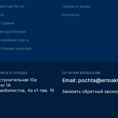
нистый бетон
Скидки и акции
он
Контакты
 гравия
ев дробления
равийная смесь
етонные изделия
иса и склада
по всем вопросам
строительная 10а
Email: pochta@ermak
но 1А
мобилистов, 4а к1 пав. 19
Заказать обратный звоно