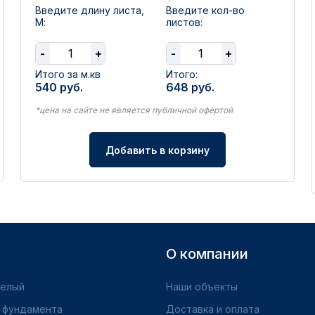
Введите длину листа,
Введите кол-во
М:
листов:
-
+
-
+
Итого за м.кв
Итого:
540
руб.
648
руб.
*цена на сайте не является публичной офертой
Добавить в корзину
О компании
желый
Наши объекты
 фундамента
Доставка и оплата