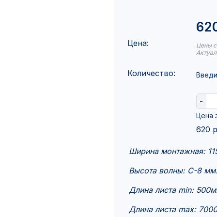
620
Цена:
Цены с
Актуал
Количество:
Введи
-
Цена з
620
р
Ширина монтажная: 1
Высота волны: C-8 мм
Длина листа min: 500
Длина листа max: 700