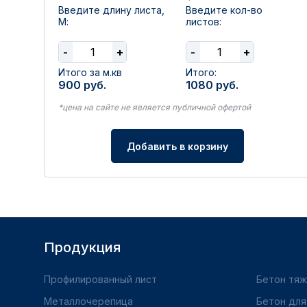
Введите длину листа,
Введите кол-во
М:
листов:
-
+
-
+
Итого за м.кв
Итого:
900
руб.
1080
руб.
*цена на сайте не является публичной офертой
Добавить в корзину
Продукция
Профилированный лист
Бетон тя
Металлочерепица
Бетон для