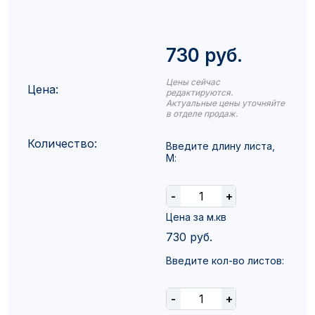
730 руб.
Цены сейчас
Цена:
редактируются.
Актуальные цены уточняйте
в отделе продаж.
Количество:
Введите длину листа,
М:
-
+
Цена за м.кв
730
руб.
Введите кол-во листов:
-
+