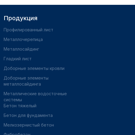
Продукция
Профилированный лист
Металлочерепица
Металлосайдинг
Гладкий лист
Доборные элементы кровли
Доборные элементы
металлосайдинга
Металлические водосточные
системы
Бетон тяжелый
Бетон для фундамента
Мелкозернистый бетон
Фибробетон